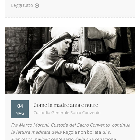
Leggi tutto
04
Come la madre ama e nutre
Custodia Generale Sacro Convento
MAG
Fra Marco Moroni, Custode del Sacro Convento, continua
la lettura meditata della
Regola non bollata
di s.
Francesco, nell'VIII centenario della sua redazione
...