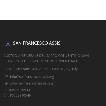
CUSTODIA GENERALE DEL SACRO CONVENTO DI SAN
FRANCESCO DEI FRATI MINORI CONVENTUALI
Piazza San Francesco, 2 - 06081 Assisi (PG) Italy
info@sanfrancescoassisi.org
www.sanfrancescoassisi.org
P.I. 00516830544
C.F. 80002810549