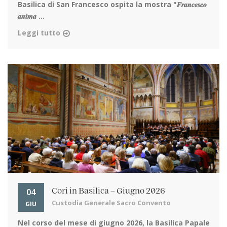
Basilica di San Francesco ospita la mostra "𝑭𝒓𝒂𝒏𝒄𝒆𝒔𝒄𝒐
𝒂𝒏𝒊𝒎𝒂 ...
Leggi tutto
04
Cori in Basilica – Giugno 2026
Custodia Generale Sacro Convento
GIU
Nel corso del mese di giugno 2026, la Basilica Papale