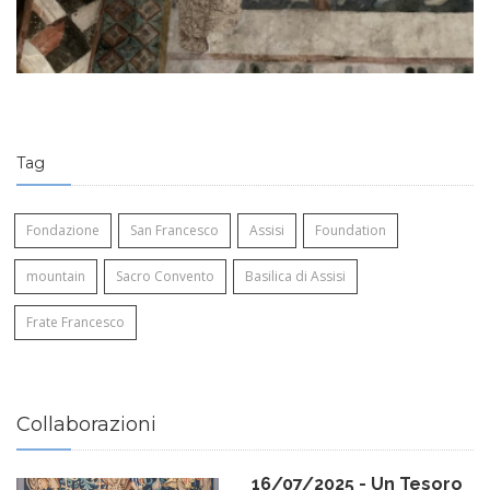
Op
Tag
Fondazione
San Francesco
Assisi
Foundation
mountain
Sacro Convento
Basilica di Assisi
Frate Francesco
Collaborazioni
16/07/2025 - Un Tesoro