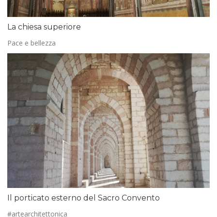
La chiesa superiore
Pace e bellezza
Il porticato esterno del Sacro Convento
#artearchitettonica