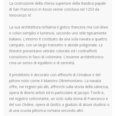
La costruzione della chiesa superiore della Basilica papale
di San Francesco in Assisi venne conclusa nel 1253 da
Innocenzo IV.
La sua architettura richiama il gotico francese ma con linee
e colori semplici e luminosi, secondo uno stile tipicamente
italiano. L'interno è costituito da una sola navata a quattro
campate, con un largo transetto e abside poligonale. Le
finestre presentano vetrate colorate ed i contrafforti
consistono in fasci di colonnine. L'insieme architettonico
crea un senso di equilibrio e di serenità.
Il presbiterio è decorato con affreschi di Cimabue e del
pittore noto come il Maestro Oltremontano. La navata
offre, nei registri più alti, affreschi sulla storia della salvezza,
opera di diversi artisti ed in particolare di Jacopo Torriti e,
nel registro sottostante, un ciclo sulla storia di Francesco e
del suo Ordine, opera di Giotto a giudizio di alcuni studiosi o
di una scuola pittorica romana secondo altri.