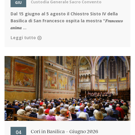
Custodia Generale Sacro Convento
GIU
Dal 15 giugno al 5 agosto
il Chiostro Sisto IV della
Basilica di San Francesco ospita la mostra "𝑭𝒓𝒂𝒏𝒄𝒆𝒔𝒄𝒐
𝒂𝒏𝒊𝒎𝒂 ...
Leggi tutto
04
Cori in Basilica – Giugno 2026