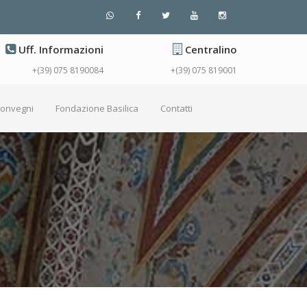
Uff. Informazioni
Centralino
+(39) 075 8190084
+(39) 075 819001
Convegni
Fondazione Basilica
Contatti