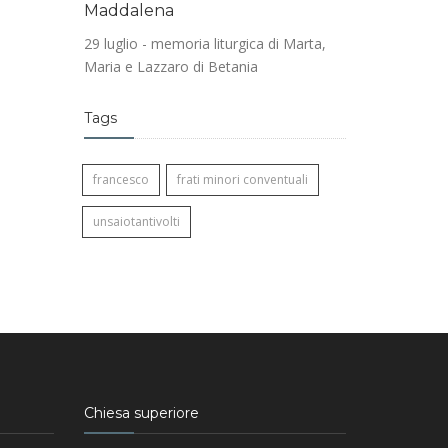
Maddalena
29 luglio - memoria liturgica di Marta,
Maria e Lazzaro di Betania
Tags
francesco
frati minori conventuali
unsaiotantivolti
Chiesa superiore