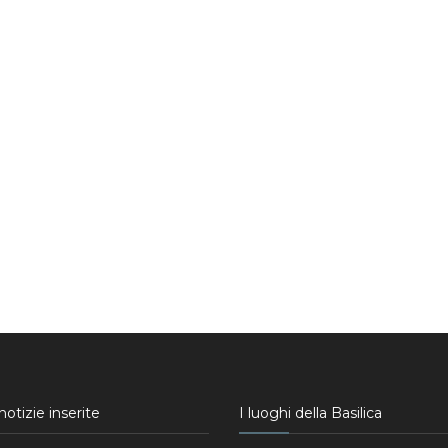
otizie inserite
I luoghi della Basilica