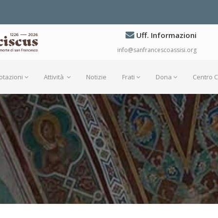
Uff. Informazioni
info@sanfrancescoassisi.org
otazioni
Attività
Notizie
Frati
Dona
Centro 