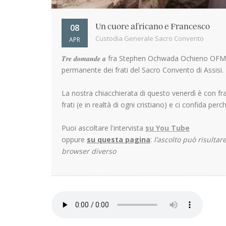
08
Un cuore africano e Francesco
Custodia Generale Sacro Convento
APR
𝑻𝒓𝒆 𝒅𝒐𝒎𝒂𝒏𝒅𝒆 𝒂 fra Stephen Ochwada Ochieno O
permanente dei frati del Sacro Convento di Assisi.
La nostra chiacchierata di questo venerdì è con fra
frati (e in realtà di ogni cristiano) e ci confida pe
Puoi ascoltare l'intervista
su You Tube
oppure
su questa pagina
:
l’ascolto può risultar
browser diverso