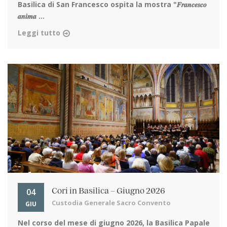
Basilica di San Francesco ospita la mostra "𝑭𝒓𝒂𝒏𝒄𝒆𝒔𝒄𝒐
𝒂𝒏𝒊𝒎𝒂 ...
Leggi tutto
04
Cori in Basilica – Giugno 2026
Custodia Generale Sacro Convento
GIU
Nel corso del mese di giugno 2026, la Basilica Papale