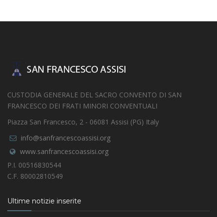
CUSTODIA GENERALE DEL SACRO CONVENTO DI SAN
FRANCESCO DEI FRATI MINORI CONVENTUALI
Piazza San Francesco, 2 - 06081 Assisi (PG) Italy
info@sanfrancescoassisi.org
www.sanfrancescoassisi.org
P.I. 00516830544
C.F. 80002810549
Ultime notizie inserite