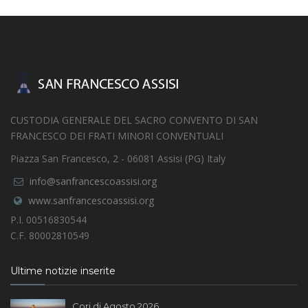
CUSTODIA GENERALE DEL SACRO CONVENTO DI SAN
FRANCESCO DEI FRATI MINORI CONVENTUALI
Piazza San Francesco, 2 - 06081 Assisi (PG) Italy
info@sanfrancescoassisi.org
www.sanfrancescoassisi.org
P.I. 00516830544
C.F. 80002810549
Ultime notizie inserite
Cori di Agosto 2026