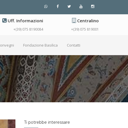
Uff. Informazioni
Centralino
+(39) 075 8190084
+(39) 075 819001
Convegni
Fondazione Basilica
Contatti
Ti potrebbe interessare