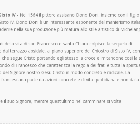
Sisto IV
- Nel 1564 il pittore assisano Dono Doni, insieme con il figlio
o Sisto IV. Dono Doni è un interessante esponente del manierismo itali
aderire nella sua produzione più matura allo stile artistico di Michelan
i della vita di san Francesco e santa Chiara colpisce la sequela di
dal terrazzo absidale, al piano superiore del Chiostro di Sisto IV, co
o che segue Cristo portando egli stesso la croce e imitandone così la s
ondo di Francesco che caratterizza la regola dei frati e tutta la spiritua
o del Signore nostro Gesù Cristo in modo concreto e radicale. La
a francescana parte da azioni concrete e di vita quotidiana e non dalla
re il suo Signore, mentre quest’ultimo nel camminare si volta