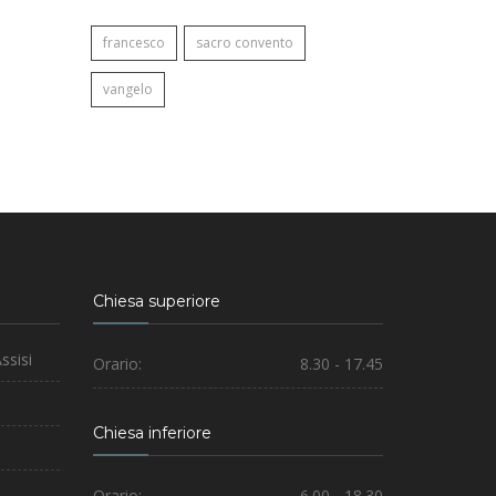
francesco
sacro convento
vangelo
Chiesa superiore
ssisi
Orario:
8.30 - 17.45
Chiesa inferiore
Orario:
6.00 - 18.30