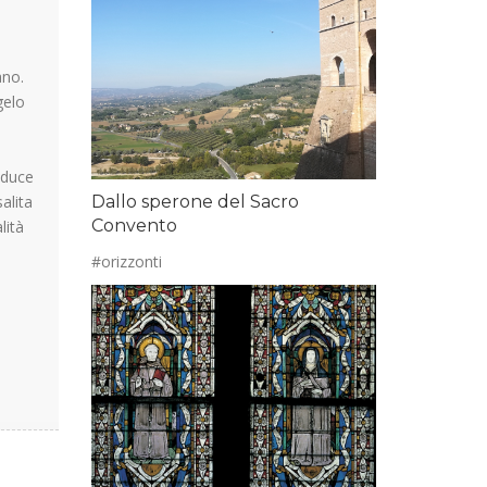
ano.
gelo
nduce
Dallo sperone del Sacro
alita
Convento
lità
#orizzonti