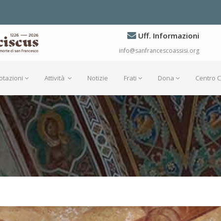
Uff. Informazioni
info@sanfrancescoassisi.org
otazioni
Attività
Notizie
Frati
Dona
Centro 