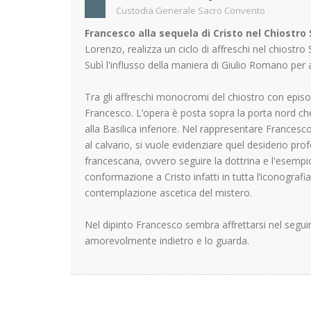
Custodia Generale Sacro Convento
Francesco alla sequela di Cristo nel Chiostro 
Lorenzo, realizza un ciclo di affreschi nel chiostr
Subì l'influsso della maniera di Giulio Romano per 
Tra gli affreschi monocromi del chiostro con episod
Francesco. L’opera è posta sopra la porta nord che 
alla Basilica inferiore. Nel rappresentare Francesc
al calvario, si vuole evidenziare quel desiderio prof
francescana, ovvero seguire la dottrina e l'esempi
conformazione a Cristo infatti in tutta l’iconografi
contemplazione ascetica del mistero.
Nel dipinto Francesco sembra affrettarsi nel segui
amorevolmente indietro e lo guarda.