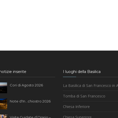
otizie inserite
I luoghi della Basilica
Cori di Agosto 2026
La Basilica di San Francesco in A
Tomba di San Francesco
Note d'In...chiostro 2026
Chiesa Inferiore
Chiesa Superiore
Visite Guidate d’Orario –