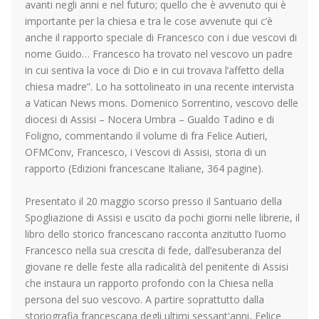
avanti negli anni e nel futuro; quello che è avvenuto qui è
importante per la chiesa e tra le cose avvenute qui c’è
anche il rapporto speciale di Francesco con i due vescovi di
nome Guido… Francesco ha trovato nel vescovo un padre
in cui sentiva la voce di Dio e in cui trovava l’affetto della
chiesa madre”. Lo ha sottolineato in una recente intervista
a Vatican News mons. Domenico Sorrentino, vescovo delle
diocesi di Assisi – Nocera Umbra – Gualdo Tadino e di
Foligno, commentando il volume di fra Felice Autieri,
OFMConv, Francesco, i Vescovi di Assisi, storia di un
rapporto (Edizioni francescane Italiane, 364 pagine).
Presentato il 20 maggio scorso presso il Santuario della
Spogliazione di Assisi e uscito da pochi giorni nelle librerie, il
libro dello storico francescano racconta anzitutto l’uomo
Francesco nella sua crescita di fede, dall’esuberanza del
giovane re delle feste alla radicalità del penitente di Assisi
che instaura un rapporto profondo con la Chiesa nella
persona del suo vescovo. A partire soprattutto dalla
storiografia francescana degli ultimi sessant'anni, Felice