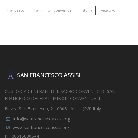
francesco
frati minori conventuali
storia
vescovo
CUSTODIA GENERALE DEL SACRO CONVENTO DI SAN
FRANCESCO DEI FRATI MINORI CONVENTUALI
Piazza San Francesco, 2 - 06081 Assisi (PG) Italy
info@sanfrancescoassisi.org
www.sanfrancescoassisi.org
P.I. 00516830544