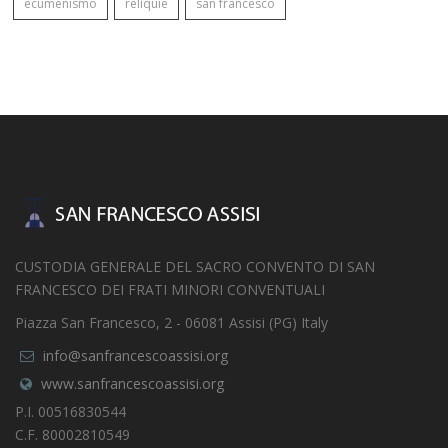
ecumenismo
reliquie
san francesco
CUSTODIA GENERALE DEL SACRO CONVENTO DI SAN
FRANCESCO DEI FRATI MINORI CONVENTUALI
Piazza San Francesco, 2 - 06081 Assisi (PG) Italy
info@sanfrancescoassisi.org
www.sanfrancescoassisi.org
P.I. 00516830544
C.F. 80002810549