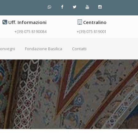
Uff. Informazioni
Centralino
+(39) 075 8190084
+(39) 075 819001
Convegni
Fondazione Basilica
Contatti