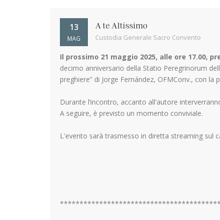
13
A te Altissimo
Custodia Generale Sacro Convento
MAG
Il prossimo 21 maggio 2025, alle ore 17.00, p
decimo anniversario della Statio Peregrinorum della 
preghiere” di Jorge Fernández, OFMConv., con la pr
Durante l’incontro, accanto all'autore interverranno
A seguire, è previsto un momento conviviale.
L'evento sarà trasmesso in diretta streaming sul
****************************************