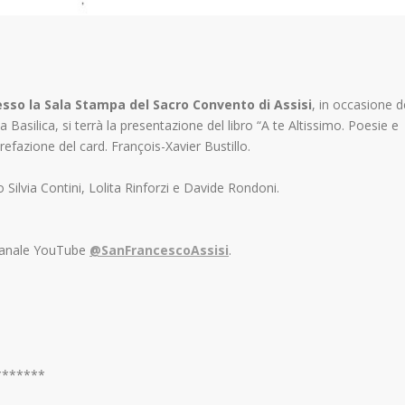
resso la Sala Stampa del Sacro Convento di Assisi
, in occasione d
Basilica, si terrà la presentazione del libro “A te Altissimo. Poesie e
efazione del card. François-Xavier Bustillo.
 Silvia Contini, Lolita Rinforzi e Davide Rondoni.
 canale YouTube
@SanFrancescoAssisi
.
*******