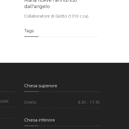
Maria riceve l'annuncio
dall'angelo
Collaboratore di Giotto (1310 c.ca)
Tags
Chiesa superiore
ssisi
Orario:
8.30 - 17.45
Chiesa inferiore