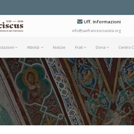
Uff. Informazioni
info@sanfrancescoassisi.org
otazioni
Attività
Notizie
Frati
Dona
Centro 