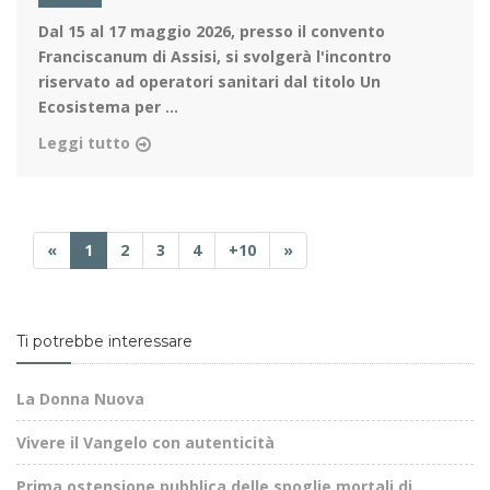
Dal 15 al 17 maggio 2026
, presso il convento
Franciscanum di Assisi, si svolgerà l'incontro
riservato ad operatori sanitari dal titolo Un
Ecosistema per ...
Leggi tutto
«
1
2
3
4
+10
»
Ti potrebbe interessare
La Donna Nuova
Vivere il Vangelo con autenticità
Prima ostensione pubblica delle spoglie mortali di