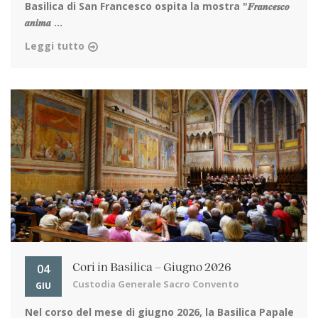
Basilica di San Francesco ospita la mostra "𝑭𝒓𝒂𝒏𝒄𝒆𝒔𝒄𝒐
𝒂𝒏𝒊𝒎𝒂 ...
Leggi tutto
04
Cori in Basilica – Giugno 2026
Custodia Generale Sacro Convento
GIU
Nel corso del mese di giugno 2026, la Basilica Papale