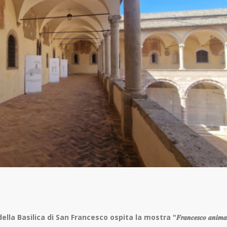
la Basilica di San Francesco ospita la mostra "𝑭𝒓𝒂𝒏𝒄𝒆𝒔𝒄𝒐 𝒂𝒏𝒊𝒎𝒂 