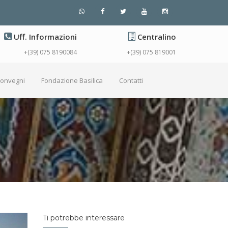
Uff. Informazioni
Centralino
+(39) 075 8190084
+(39) 075 819001
Convegni
Fondazione Basilica
Contatti
Ti potrebbe interessare