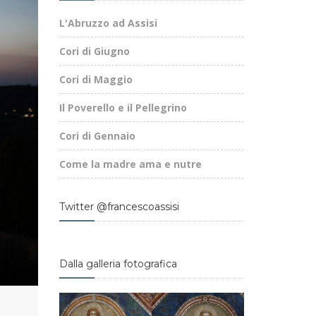
L'Abruzzo ad Assisi
Cori di Giugno
Cori di Maggio
Il Poverello e il Pellegrino
Cori di Gennaio
Come la madre ama e nutre
Twitter @francescoassisi
Dalla galleria fotografica