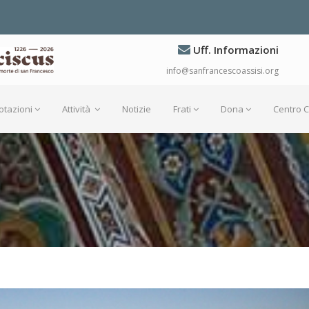
Uff. Informazioni
info@sanfrancescoassisi.org
otazioni
Attività
Notizie
Frati
Dona
Centro 