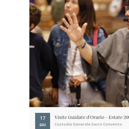
17
Visite Guidate d’Orario – Estate 2
Custodia Generale Sacro Convento
GIU