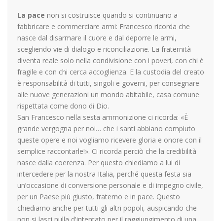
La pace
non si costruisce quando si continuano a
fabbricare e commerciare armi: Francesco ricorda che
nasce dal disarmare il cuore e dal deporre le armi,
scegliendo vie di dialogo e riconciliazione. La fraternità
diventa reale solo nella condivisione con i poveri, con chi è
fragile e con chi cerca accoglienza. E la custodia del creato
è responsabilità di tutti, singoli e governi, per consegnare
alle nuove generazioni un mondo abitabile, casa comune
rispettata come dono di Dio.
San Francesco nella sesta ammonizione ci ricorda: «È
grande vergogna per noi… che i santi abbiano compiuto
queste opere e noi vogliamo ricevere gloria e onore con il
semplice raccontarle!». Ci ricorda perciò che la credibilità
nasce dalla coerenza. Per questo chiediamo a lui di
intercedere per la nostra Italia, perché questa festa sia
un’occasione di conversione personale e di impegno civile,
per un Paese più giusto, fraterno e in pace. Questo
chiediamo anche per tutti gli altri popoli, auspicando che
non si lasci nulla d'intentato per il raggiungimento di una