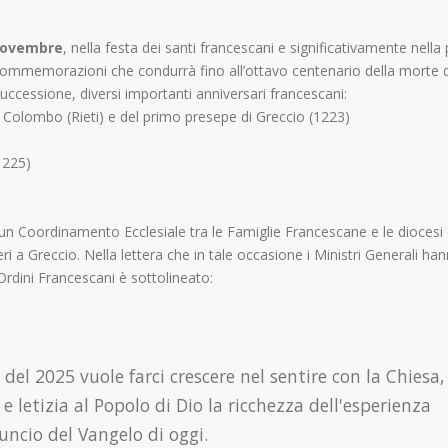
 novembre
, nella festa dei santi francescani e significativamente nella
 commemorazioni che condurrà fino all’ottavo centenario della morte d
 successione, diversi importanti anniversari francescani:
e Colombo (Rieti) e del primo presepe di Greccio (1223)
1225)
n Coordinamento Ecclesiale tra le Famiglie Francescane e le diocesi 
eri a Greccio. Nella lettera che in tale occasione i Ministri Generali ha
li Ordini Francescani è sottolineato:
 del 2025 vuole farci crescere nel sentire con la Chiesa,
 letizia al Popolo di Dio la ricchezza dell'esperienza
uncio del Vangelo di oggi.