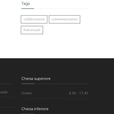
Tags
collaborazioni
commemorazioni
francescani
Chiesa superiore
ssisi
Orario:
8.30 - 17.45
Chiesa inferiore