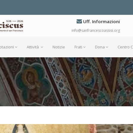
Uff. Informazioni
info@sanfrancescoassisi.org
otazioni
Attività
Notizie
Frati
Dona
Centro 