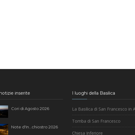
otizie inserite
I luoghi della Basilica
Cori di Agosto 2026
La Basilica di San Francesco in A
Tomba di San Francesco
Note d'In...chiostro 2026
Chiesa Inferiore