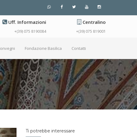
Uff. Informazioni
Centralino
+(39) 075 8190084
+(39) 075 819001
Convegni
Fondazione Basilica
Contatti
Ti potrebbe interessare