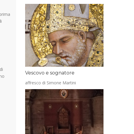
 prima
i
di
Vescovo e sognatore
nno
affresco di Simone Martini