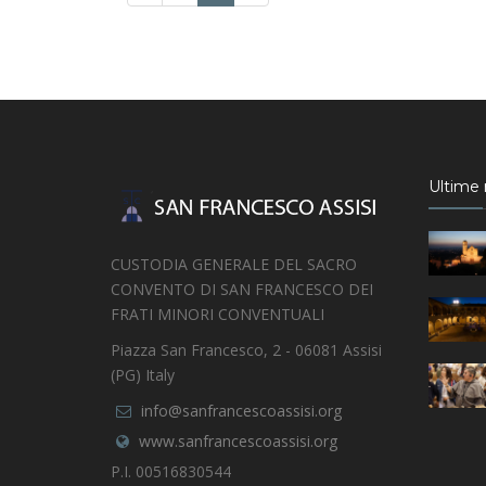
Ultime n
CUSTODIA GENERALE DEL SACRO
CONVENTO DI SAN FRANCESCO DEI
FRATI MINORI CONVENTUALI
Piazza San Francesco, 2 - 06081 Assisi
(PG) Italy
info@sanfrancescoassisi.org
www.sanfrancescoassisi.org
P.I. 00516830544