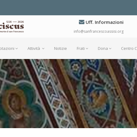
Uff. Informazioni
info@sanfrancescoassisi.org
otazioni
Attività
Notizie
Frati
Dona
Centro 