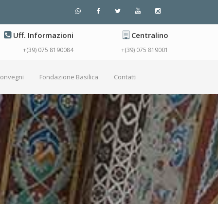
Uff. Informazioni
Centralino
+(39) 075 8190084
+(39) 075 819001
Convegni
Fondazione Basilica
Contatti