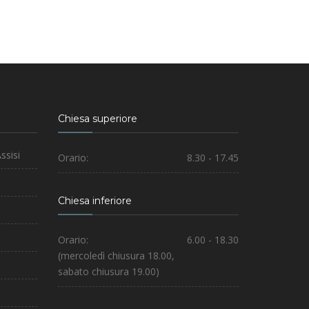
Chiesa superiore
ssisi
Orario:
8.30 - 17.45
Chiesa inferiore
Orario:
6.00 - 18.30
(mercoledì chiusura 18.00,
sabato chiusura 19.00)