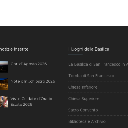
otizie inserite
I luoghi della Basilica
Cori di Agosto 2026
La Basilica di San Francesco in A
Tomba di San Francesco
Note d'In...chiostro 2026
Chiesa Inferiore
Chiesa Superiore
Visite Guidate d’Orario –
Estate 2026
Sacro Convento
Biblioteca e Archivio