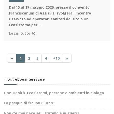
Dal 15 al 17 maggio 2026
, presso il convento
Franciscanum di Assisi, si svolgerà l'incontro
riservato ad operatori sanitari dal titolo Un
Ecosistema per ...
Leggi tutto
«
1
2
3
4
+10
»
Ti potrebbe interessare
One-Health. Ecosistemi, persone e ambienti in dialogo
La pasqua di fra Ion Ciuraru
Non c’è mai pace se il fratello è in guerra