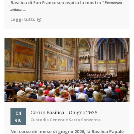
Basilica di San Francesco ospita la mostra "𝑭𝒓𝒂𝒏𝒄𝒆𝒔𝒄𝒐
𝒂𝒏𝒊𝒎𝒂 ...
Leggi tutto
04
Cori in Basilica – Giugno 2026
Custodia Generale Sacro Convento
GIU
Nel corso del mese di giugno 2026, la Basilica Papale