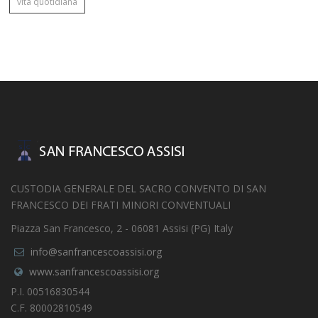
vita quotidiana
CUSTODIA GENERALE DEL SACRO CONVENTO DI SAN
FRANCESCO DEI FRATI MINORI CONVENTUALI
Piazza San Francesco, 2 - 06081 Assisi (PG) Italy
info@sanfrancescoassisi.org
www.sanfrancescoassisi.org
P.I. 00516830544
C.F. 80002810549