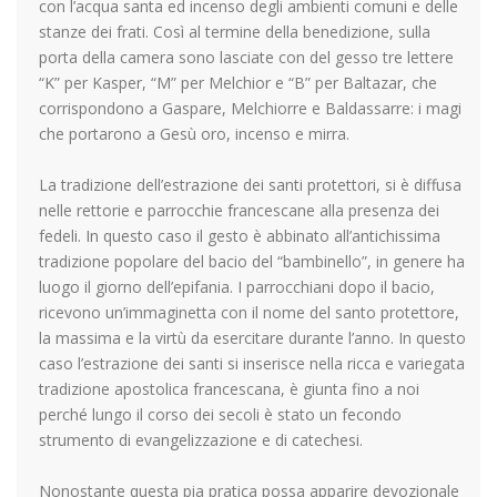
con l’acqua santa ed incenso degli ambienti comuni e delle
stanze dei frati. Così al termine della benedizione, sulla
porta della camera sono lasciate con del gesso tre lettere
“K” per Kasper, “M” per Melchior e “B” per Baltazar, che
corrispondono a Gaspare, Melchiorre e Baldassarre: i magi
che portarono a Gesù oro, incenso e mirra.
La tradizione dell’estrazione dei santi protettori, si è diffusa
nelle rettorie e parrocchie francescane alla presenza dei
fedeli. In questo caso il gesto è abbinato all’antichissima
tradizione popolare del bacio del “bambinello”, in genere ha
luogo il giorno dell’epifania. I parrocchiani dopo il bacio,
ricevono un’immaginetta con il nome del santo protettore,
la massima e la virtù da esercitare durante l’anno. In questo
caso l’estrazione dei santi si inserisce nella ricca e variegata
tradizione apostolica francescana, è giunta fino a noi
perché lungo il corso dei secoli è stato un fecondo
strumento di evangelizzazione e di catechesi.
Nonostante questa pia pratica possa apparire devozionale