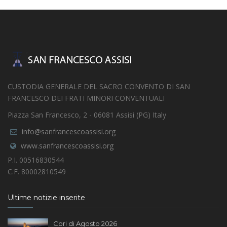
CUSTODIA GENERALE DEL SACRO CONVENTO DI SAN
FRANCESCO DEI FRATI MINORI CONVENTUALI
Piazza San Francesco, 2 - 06081 Assisi (PG) Italy
info@sanfrancescoassisi.org
www.sanfrancescoassisi.org
P.I. 00516830544
C.F. 80002810549
Ultime notizie inserite
Cori di Agosto 2026