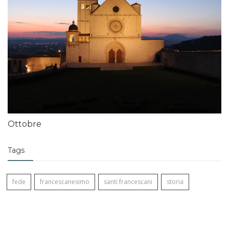
Ottobre
Tags
fede
francescanesimo
santi francescani
storia