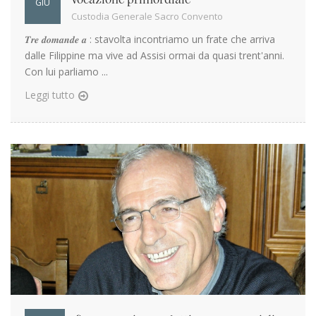
GIU
Custodia Generale Sacro Convento
𝑻𝒓𝒆 𝒅𝒐𝒎𝒂𝒏𝒅𝒆 𝒂 : stavolta incontriamo un frate che arriva
dalle Filippine ma vive ad Assisi ormai da quasi trent'anni.
Con lui parliamo ...
Leggi tutto