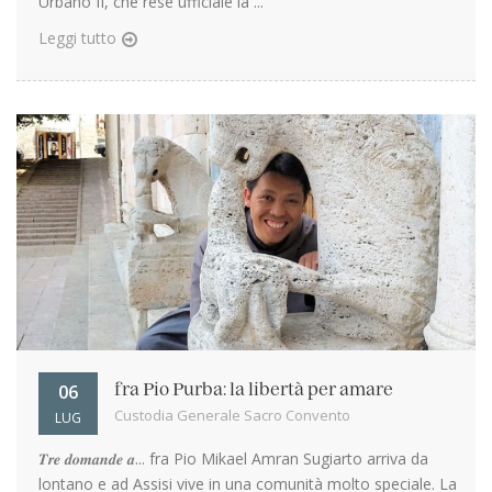
Urbano II, che rese ufficiale la ...
Leggi tutto
06
fra Pio Purba: la libertà per amare
Custodia Generale Sacro Convento
LUG
𝑻𝒓𝒆 𝒅𝒐𝒎𝒂𝒏𝒅𝒆 𝒂... fra Pio Mikael Amran Sugiarto arriva da
lontano e ad Assisi vive in una comunità molto speciale. La