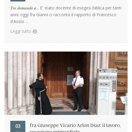
𝑻𝒓𝒆 𝒅𝒐𝒎𝒂𝒏𝒅𝒆 𝒂... E' stato docente di esegesi biblica per tanti
anni: oggi fra Gianni ci racconta il rapporto di Francesco
d'Assisi ...
Leggi tutto
03
fra Giuseppe Vicario Arlon Diaz: il lavoro,
vocazione primordiale