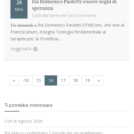
26
fra Domenico Paoletti: essere segni di
speranza
MAG
Custodia Generale Sacro Convento
𝑻𝒓𝒆 𝒅𝒐𝒎𝒂𝒏𝒅𝒆 𝒂 fra Domenico Paoletti OFMConv, che vive al
Franciscanum, insegna Teologia fondamentale al
Seraphicum, la Pontificia ...
Leggi tutto
«
-10
15
16
17
18
19
»
Ti potrebbe interessare
Cori di Agosto 2026
fra Marco confermato Custode per un quadriennio