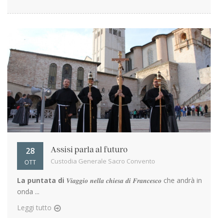
28
Assisi parla al futuro
Custodia Generale Sacro Convento
OTT
La puntata di
𝑽𝒊𝒂𝒈𝒈𝒊𝒐 𝒏𝒆𝒍𝒍𝒂 𝒄𝒉𝒊𝒆𝒔𝒂 𝒅𝒊 𝑭𝒓𝒂𝒏𝒄𝒆𝒔𝒄𝒐 che andrà in
onda ...
Leggi tutto