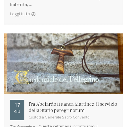
fraternità, ...
Leggi tutto
17
fra Abelardo Huanca Martinez: il servizio
della Statio peregrinorum
GIU
Custodia Generale Sacro Convento
𝑻𝒓𝒆 𝒅𝒐𝒎𝒂𝒏𝒅𝒆 𝒂... Questa settimana incontriamo il