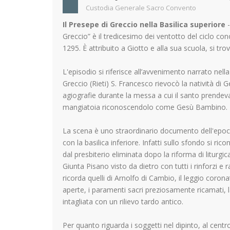
Custodia Generale Sacro Convento
Il Presepe di Greccio nella Basilica superiore
-
Greccio” è il tredicesimo dei ventotto del ciclo con
1295. È attribuito a Giotto e alla sua scuola, si tro
L'episodio si riferisce all’avvenimento narrato ne
Greccio (Rieti) S. Francesco rievocò la natività d
agiografie durante la messa a cui il santo prende
mangiatoia riconoscendolo come Gesù Bambino.
La scena è uno straordinario documento dell'epoca, 
con la basilica inferiore. Infatti sullo sfondo si ri
dal presbiterio eliminata dopo la riforma di liturgi
Giunta Pisano visto da dietro con tutti i rinforzi e 
ricorda quelli di Arnolfo di Cambio, il leggio coron
aperte, i paramenti sacri preziosamente ricamati, 
intagliata con un rilievo tardo antico.
Per quanto riguarda i soggetti nel dipinto, al ce