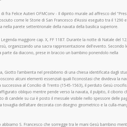
 di fra Felice Autieri OFMConv - Il dipinto murale ad affresco del “Pre
osciuto come le Storie di San Francesco d’Assisi eseguito tra il 1290 e 
va nella parete settentrionale della navata della basilica superiore.
lla Legenda maggiore cap. X, FF 1187. Durante la notte di Natale del 1
i Gesù, organizzando una sacra rappresentazione dell'evento. Secondo l
va parte da diacono, prese in braccio un bambino ponendolo nella
Giotto l’ambienta nel presbiterio di una chiesa identificata dagli stu
conoscono alcuni elementi essenziali quali l’iconostasi che divideva la na
ca successiva al Concilio di Trento (1545-1563), il perduto Gesù crocifis
raffigurato obliquo mentre pende verso la navata, il pulpito, il ciborio 
ato di candele su cui è posto il messale visibile nello spessore delle pa
la tovaglia dell’altare decorata con disegno geometrico e la culla-man
ntro abbiamo S. Francesco che sorregge tra le mani Gesù bambino ment