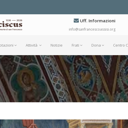
Uff. Informazioni
info@sanfrancescoassisi.org
otazioni
Attività
Notizie
Frati
Dona
Centro 