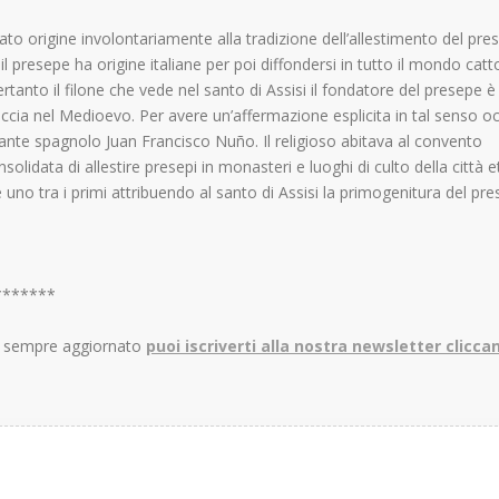
to origine involontariamente alla tradizione dell’allestimento del pre
il presepe ha origine italiane per poi diffondersi in tutto il mondo catto
tanto il filone che vede nel santo di Assisi il fondatore del presepe è
cia nel Medioevo. Per avere un’affermazione esplicita in tal senso o
ante spagnolo Juan Francisco Nuño. Il religioso abitava al convento
olidata di allestire presepi in monasteri e luoghi di culto della città 
 uno tra i primi attribuendo al santo di Assisi la primogenitura del pre
*******
re sempre aggiornato
puoi iscriverti alla nostra newsletter clicca