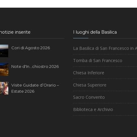
otizie inserite
I luoghi della Basilica
Cori di Agosto 2026
La Basilica di San Francesco in A
Tomba di San Francesco
Note d'In...chiostro 2026
Chiesa Inferiore
Chiesa Superiore
Visite Guidate d’Orario –
Estate 2026
Sacro Convento
Biblioteca e Archivio