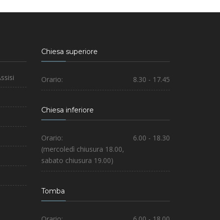
Chiesa superiore
ssisi
Orario:
8.30 - 17.45
Chiesa inferiore
Orario:
6.00 - 18.30
(mercoledì chiusura 18.00,
sabato chiusura 19.00)
Tomba
Orario:
6.00 - 18.00