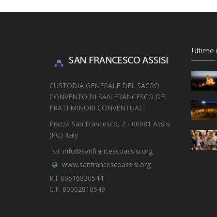
Ultime n
CUSTODIA GENERALE DEL SACRO
CONVENTO DI SAN FRANCESCO DEI
FRATI MINORI CONVENTUALI
Piazza San Francesco, 2 - 06081 Assisi
(PG) Italy
info@sanfrancescoassisi.org
www.sanfrancescoassisi.org
P.I. 00516830544
C.F. 80002810549