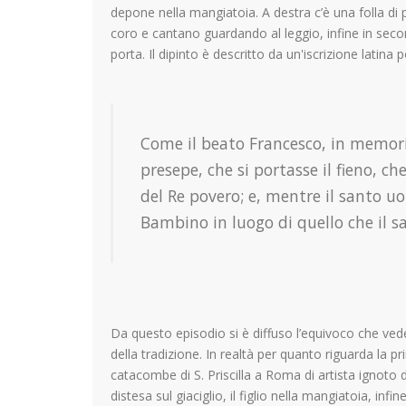
depone nella mangiatoia. A destra c’è una folla di per
coro e cantano guardando al leggio, infine in se
porta. Il dipinto è descritto da un'iscrizione latina 
Come il beato Francesco, in memoria
presepe, che si portasse il fieno, ch
del Re povero; e, mentre il santo u
Bambino in luogo di quello che il s
Da questo episodio si è diffuso l’equivoco che vede
della tradizione. In realtà per quanto riguarda la 
catacombe di S. Priscilla a Roma di artista ignoto d
distesa sul giaciglio, il figlio nella mangiatoia, infi