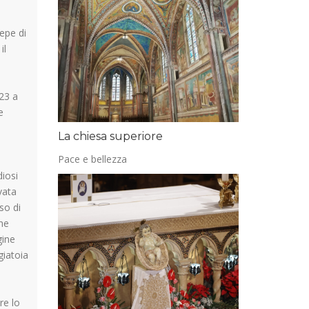
sepe di
il
223 a
e
La chiesa superiore
Pace e bellezza
diosi
vata
so di
che
gine
giatoia
re lo