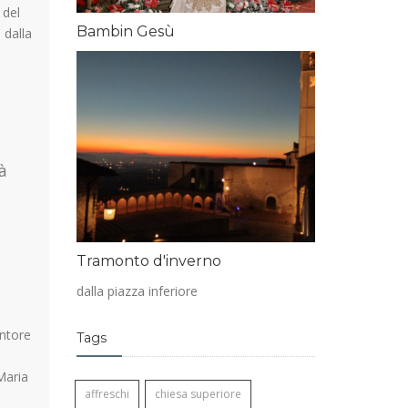
 del
Bambin Gesù
 dalla
tà
Tramonto d'inverno
dalla piazza inferiore
entore
Tags
Maria
affreschi
chiesa superiore