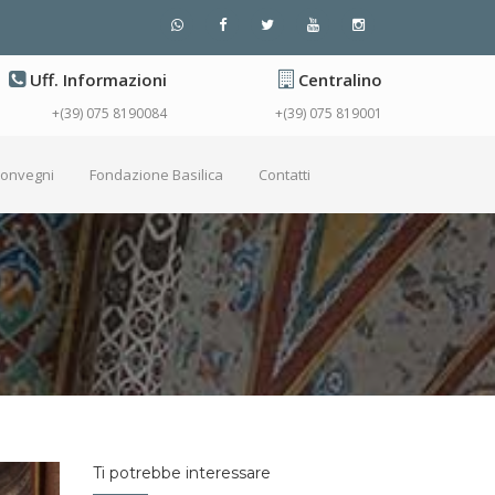
Uff. Informazioni
Centralino
+(39) 075 8190084
+(39) 075 819001
Convegni
Fondazione Basilica
Contatti
Ti potrebbe interessare