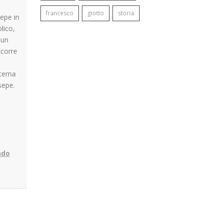
francesco
giotto
storia
sepe in
lico,
 un
ccorre
eterna
sepe.
ndo