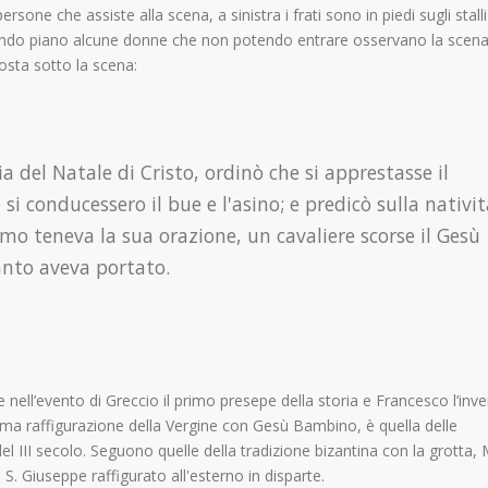
sone che assiste alla scena, a sinistra i frati sono in piedi sugli stalli
condo piano alcune donne che non potendo entrare osservano la scena
posta sotto la scena:
 del Natale di Cristo, ordinò che si apprestasse il
e si conducessero il bue e l'asino; e predicò sulla nativi
omo teneva la sua orazione, un cavaliere scorse il Gesù
anto aveva portato.
 nell’evento di Greccio il primo presepe della storia e Francesco l’inv
prima raffigurazione della Vergine con Gesù Bambino, è quella delle
el III secolo. Seguono quelle della tradizione bizantina con la grotta, 
ne S. Giuseppe raffigurato all'esterno in disparte.