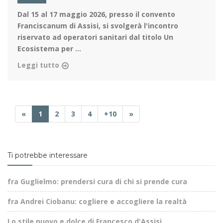
Dal 15 al 17 maggio 2026
, presso il convento
Franciscanum di Assisi, si svolgerà l'incontro
riservato ad operatori sanitari dal titolo Un
Ecosistema per ...
Leggi tutto
«
1
2
3
4
+10
»
Ti potrebbe interessare
fra Guglielmo: prendersi cura di chi si prende cura
fra Andrei Ciobanu: cogliere e accogliere la realtà
Lo stile nuovo e dolce di Francesco d'Assisi