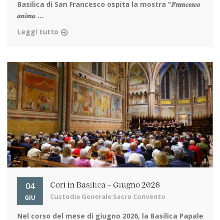
Basilica di San Francesco ospita la mostra "𝑭𝒓𝒂𝒏𝒄𝒆𝒔𝒄𝒐
𝒂𝒏𝒊𝒎𝒂 ...
Leggi tutto
04
Cori in Basilica – Giugno 2026
Custodia Generale Sacro Convento
GIU
Nel corso del mese di giugno 2026, la Basilica Papale