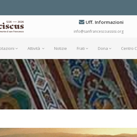
Uff. Informazioni
info@sanfrancescoassisi.org
otazioni
Attività
Notizie
Frati
Dona
Centro 