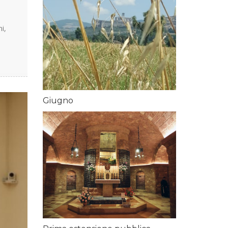
i,
Giugno