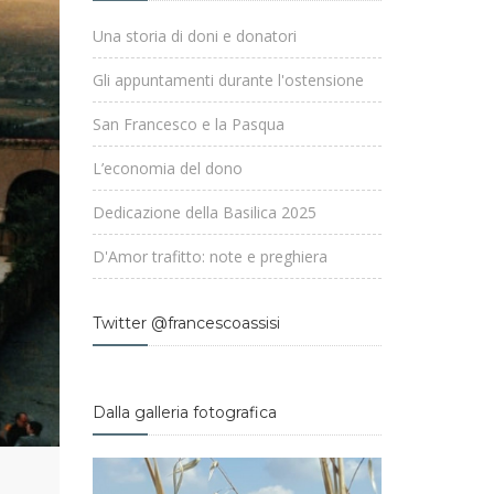
Una storia di doni e donatori
Gli appuntamenti durante l'ostensione
San Francesco e la Pasqua
L’economia del dono
Dedicazione della Basilica 2025
D'Amor trafitto: note e preghiera
Twitter @francescoassisi
Dalla galleria fotografica