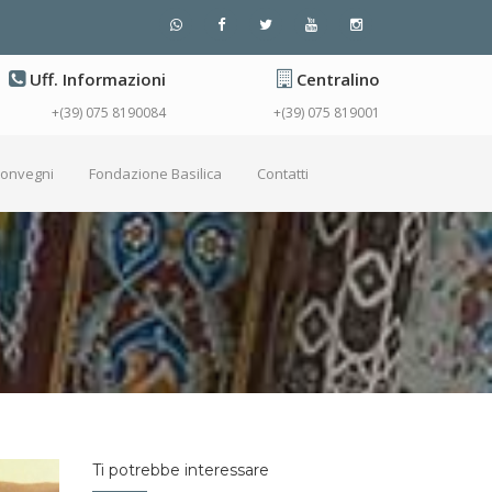
Uff. Informazioni
Centralino
+(39) 075 8190084
+(39) 075 819001
Convegni
Fondazione Basilica
Contatti
Ti potrebbe interessare