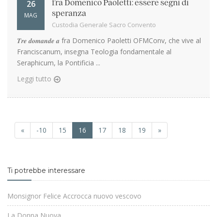
26
fra Domenico Paoletti: essere segni di
speranza
MAG
Custodia Generale Sacro Convento
𝑻𝒓𝒆 𝒅𝒐𝒎𝒂𝒏𝒅𝒆 𝒂 fra Domenico Paoletti OFMConv, che vive al
Franciscanum, insegna Teologia fondamentale al
Seraphicum, la Pontificia ...
Leggi tutto
«
-10
15
16
17
18
19
»
Ti potrebbe interessare
Monsignor Felice Accrocca nuovo vescovo
La Donna Nuova