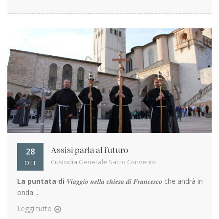
28
Assisi parla al futuro
Custodia Generale Sacro Convento
OTT
La puntata di
𝑽𝒊𝒂𝒈𝒈𝒊𝒐 𝒏𝒆𝒍𝒍𝒂 𝒄𝒉𝒊𝒆𝒔𝒂 𝒅𝒊 𝑭𝒓𝒂𝒏𝒄𝒆𝒔𝒄𝒐 che andrà in
onda ...
Leggi tutto