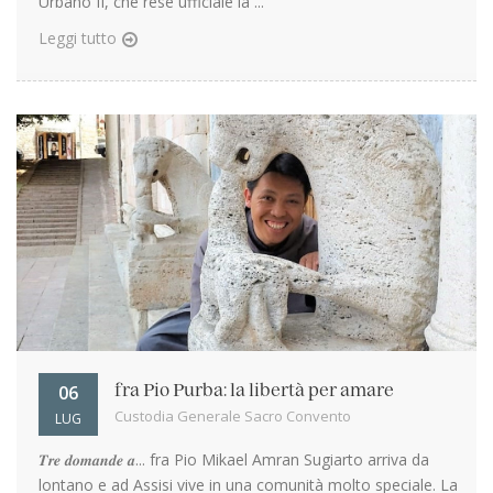
Urbano II, che rese ufficiale la ...
Leggi tutto
06
fra Pio Purba: la libertà per amare
Custodia Generale Sacro Convento
LUG
𝑻𝒓𝒆 𝒅𝒐𝒎𝒂𝒏𝒅𝒆 𝒂... fra Pio Mikael Amran Sugiarto arriva da
lontano e ad Assisi vive in una comunità molto speciale. La