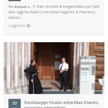
𝑻𝒓𝒆 𝒅𝒐𝒎𝒂𝒏𝒅𝒆 𝒂... E' stato docente di esegesi biblica per tanti
anni: oggi fra Gianni ci racconta il rapporto di Francesco
d'Assisi ...
Leggi tutto
03
fra Giuseppe Vicario Arlon Diaz: il lavoro,
vocazione primordiale