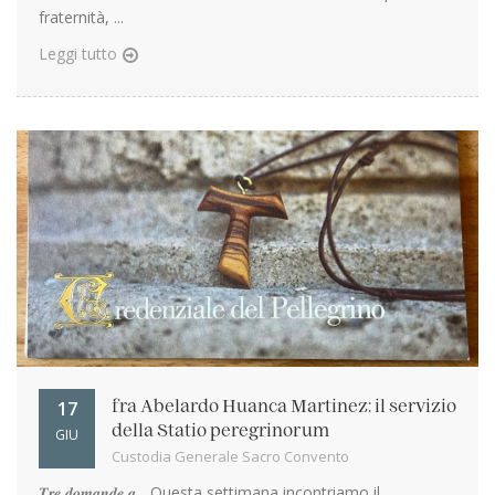
fraternità, ...
Leggi tutto
17
fra Abelardo Huanca Martinez: il servizio
della Statio peregrinorum
GIU
Custodia Generale Sacro Convento
𝑻𝒓𝒆 𝒅𝒐𝒎𝒂𝒏𝒅𝒆 𝒂... Questa settimana incontriamo il