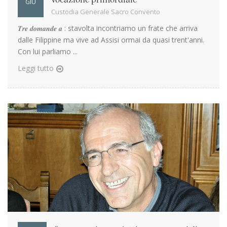
GIU
Custodia Generale Sacro Convento
𝑻𝒓𝒆 𝒅𝒐𝒎𝒂𝒏𝒅𝒆 𝒂 : stavolta incontriamo un frate che arriva
dalle Filippine ma vive ad Assisi ormai da quasi trent'anni.
Con lui parliamo ...
Leggi tutto